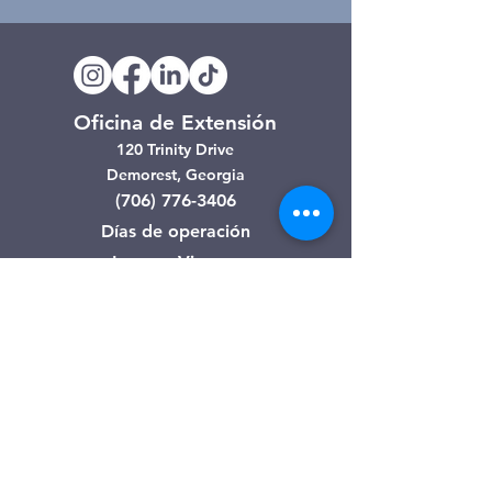
Oficina de Extensión
120 Trinity Drive
Demorest, Georgia
(706) 776-3406
Días de operación
Lunes – Viernes
Tienda de segunda mano de
Clarkesville
506 Monroe Street
Clarkesville, Georgia
(706) 754-7668
Horario de atención
Martes – Viernes: 10:00 a. m. – 4:00