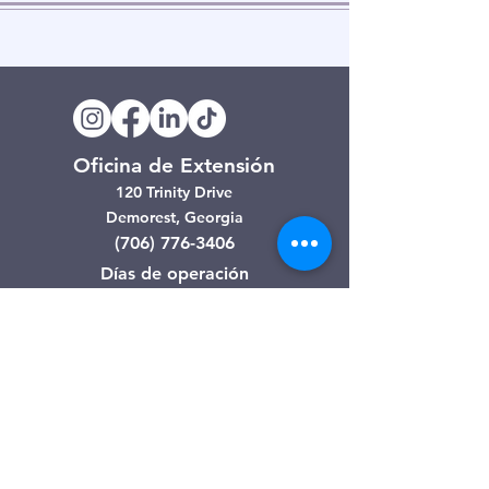
Oficina de Extensión
120 Trinity Drive
Demorest, Georgia
(706) 776-3406
Días de operación
Lunes – Viernes
Tienda de segunda mano de
Clarkesville
506 Monroe Street
Clarkesville, Georgia
(706) 754-7668