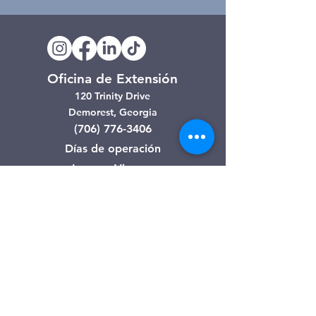
Oficina de Extensión
120 Trinity Drive
Demorest, Georgia
(706) 776-3406
Días de operación
Lunes – Viernes
Tienda de segunda mano de
Clarkesville
506 Monroe Street
Clarkesville, Georgia
(706) 754-7668
Horario de atención
Martes – Viernes: 10:00 a. m. – 4:00