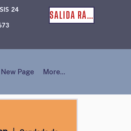
SIS 24
SALIDA RÁPIDA
673
New Page
More...