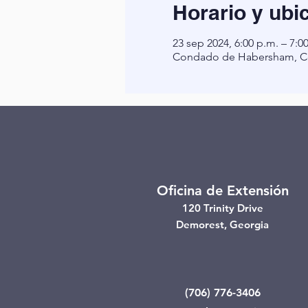
Horario y ubi
23 sep 2024, 6:00 p.m. – 7:0
Condado de Habersham, Co
Oficina de Extensión
120 Trinity Drive
Demorest, Georgia
(706) 776-3406