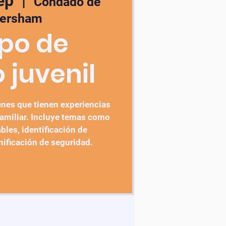
ep
  |  
Condado de
ersham
po de
 juvenil
enes que tienen experiencias
amiliar. Incluye temas como
bles, identificación de
nificación de seguridad.