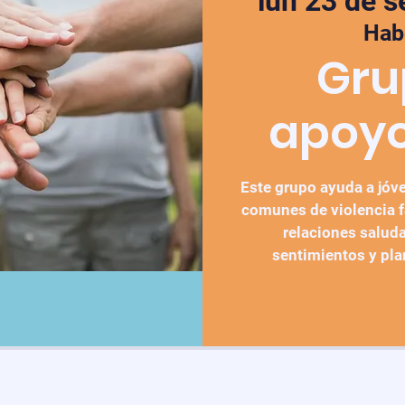
lun 23 de s
Hab
Gru
apoyo
Este grupo ayuda a jóv
comunes de violencia f
relaciones saluda
sentimientos y pla