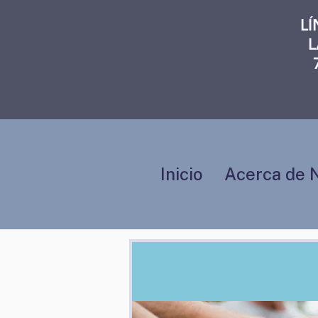
L
L
Inicio
Acerca de 