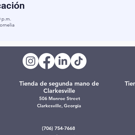
cación
0 p.m.
rnelia
Tienda de segunda mano de
Tie
Clarkesville
506 Monroe Street
Clarkesville, Georgia
(706) 754-7668