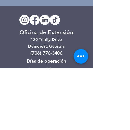
Oficina de Extensión
120 Trinity Drive
Demorest, Georgia
(706) 776-3406
Días de operación
Lunes – Viernes
Tienda de segunda mano de
Clarkesville
506 Monroe Street
Clarkesville, Georgia
(706) 754-7668
Horario de atención
Martes – Viernes: 10:00 a. m. – 4:00