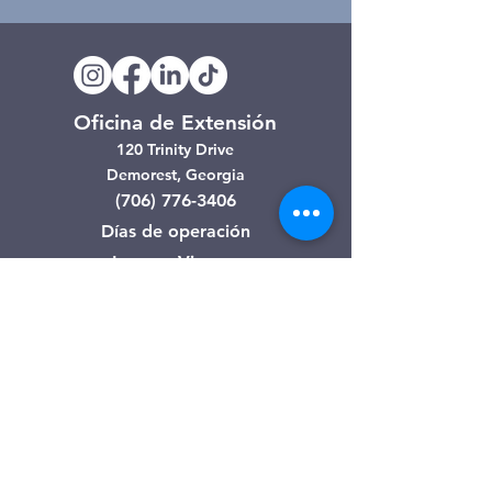
Oficina de Extensión
120 Trinity Drive
Demorest, Georgia
(706) 776-3406
Días de operación
Lunes – Viernes
Tienda de segunda mano de
Clarkesville
506 Monroe Street
Clarkesville, Georgia
(706) 754-7668
Horario de atención
Martes – Viernes: 10:00 a. m. – 4:00