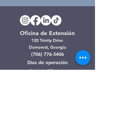
Oficina de Extensión
120 Trinity Drive
Demorest, Georgia
(706) 776-3406
Días de operación
Lunes – Viernes
Tienda de segunda mano de
Clarkesville
506 Monroe Street
Clarkesville, Georgia
(706) 754-7668
Horario de atención
Martes – Viernes: 10:00 a. m. – 4:00