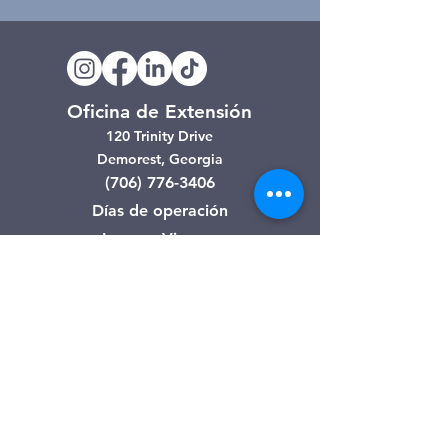
Oficina de Extensión
120 Trinity Drive
Demorest, Georgia
(706) 776-3406
Días de operación
Lunes – Viernes
Tienda de segunda mano de
Clarkesville
506 Monroe Street
Clarkesville, Georgia
(706) 754-7668
Horario de atención
Martes – Viernes: 10:00 a. m. – 4:00