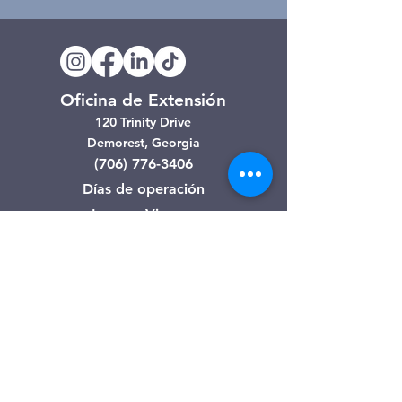
Oficina de Extensión
120 Trinity Drive
Demorest, Georgia
(706) 776-3406
Días de operación
Lunes – Viernes
Tienda de segunda mano de
Clarkesville
506 Monroe Street
Clarkesville, Georgia
(706) 754-7668
Horario de atención
Martes – Viernes: 10:00 a. m. – 4:00