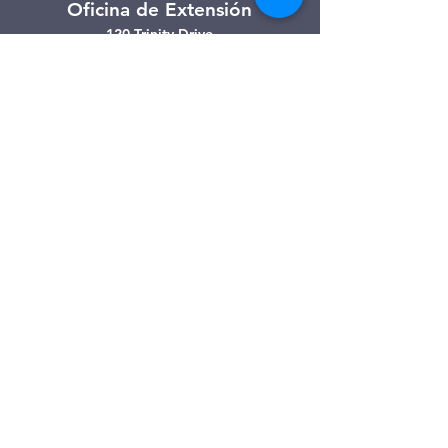
Oficina de Extensión
120 Trinity Drive
Demorest, Georgia
(706) 776-3406
Días de operación
Lunes – Viernes
Tienda de segunda mano de
Clarkesville
506 Monroe Street
Clarkesville, Georgia
(706) 754-7668
Horario de atención
Martes – Viernes: 10:00 a. m. – 4:00
p. m.
Sábado: 10:00 a. m. - 3:00 p. m.
Tienda de segunda mano