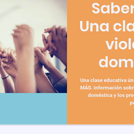
Saber
Una cl
vio
dom
Una clase educativa ún
MÁS. información sobre
doméstica y los proc
p