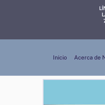
L
L
Inicio
Acerca de 