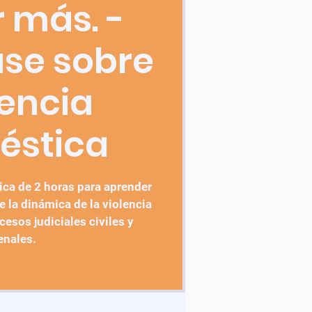
 más. -
ase sobre
lencia
éstica
ica de 2 horas para aprender
 la dinámica de la violencia
esos judiciales civiles y
enales.