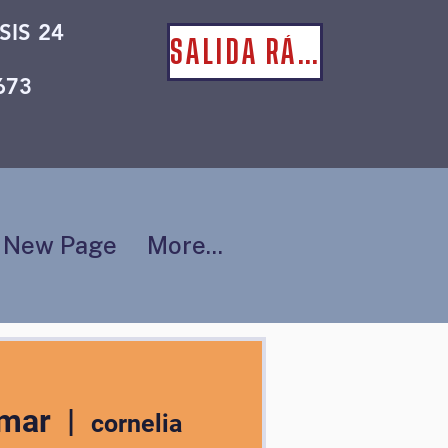
SIS 24
SALIDA RÁPIDA
673
New Page
More...
 mar
  |  
cornelia