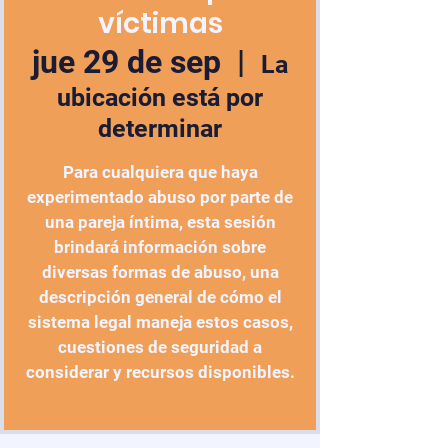
víctimas
jue 29 de sep
  |  
La
ubicación está por
determinar
Para cualquiera que haya
experimentado abuso por parte de
una pareja íntima, esta sesión
brindará información sobre
diversas formas de abuso, una
descripción general de cómo el
sistema legal maneja estos casos,
cuestiones de seguridad a
considerar y recursos disponibles.