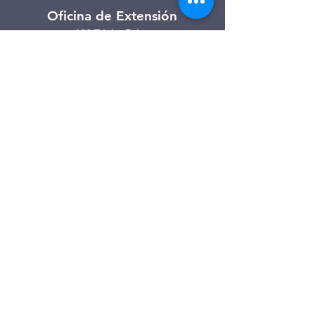
Oficina de Extensión
120 Trinity Drive
Demorest, Georgia
(706) 776-3406
Días de operación
Lunes – Viernes
Tienda de segunda mano de
Clarkesville
506 Monroe Street
Clarkesville, Georgia
(706) 754-7668
Horario de atención
Martes – Viernes: 10:00 a. m. – 4:00
p. m.
Sábado: 10:00 a. m. - 3:00 p. m.