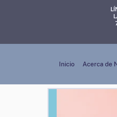
L
L
Inicio
Acerca de 