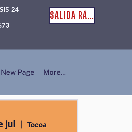
SIS 24
SALIDA RÁPIDA
673
New Page
More...
 jul
  |  
Tocoa