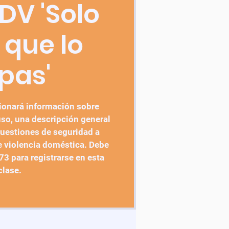
DV 'Solo
 que lo
pas'
ionará información sobre
so, una descripción general
cuestiones de seguridad a
e violencia doméstica. Debe
3 para registrarse en esta
clase.