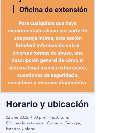
  |  
Oficina de extensión
Para cualquiera que haya
experimentado abuso por parte de
una pareja íntima, esta sesión
brindará información sobre
diversas formas de abuso, una
descripción general de cómo el
sistema legal maneja estos casos,
cuestiones de seguridad a
considerar y recursos disponibles.
Horario y ubicación
02 ene 2025, 4:30 p.m. – 6:30 p.m.
Oficina de extensión, Cornelia, Georgia,
Estados Unidos