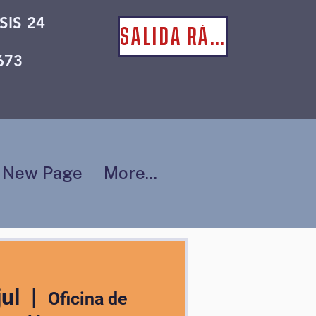
SIS 24
SALIDA RÁPIDA
673
New Page
More...
jul
  |  
Oficina de