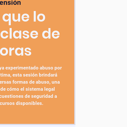
tensión
 que lo
 clase de
horas
aya experimentado abuso por
ntima, esta sesión brindará
ersas formas de abuso, una
 de cómo el sistema legal
cuestiones de seguridad a
ecursos disponibles.