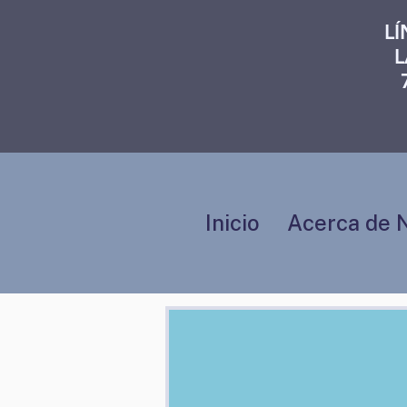
L
L
Inicio
Acerca de 