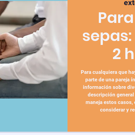
ex
Para
sepas:
2 
Para cualquiera que h
parte de una pareja í
información sobre div
descripción general
maneja estos casos, 
considerar y r