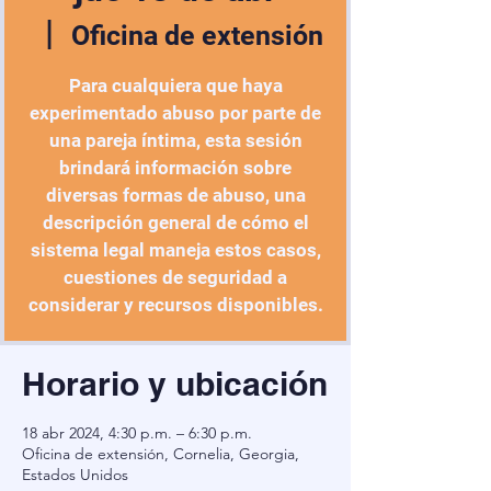
  |  
Oficina de extensión
Para cualquiera que haya
experimentado abuso por parte de
una pareja íntima, esta sesión
brindará información sobre
diversas formas de abuso, una
descripción general de cómo el
sistema legal maneja estos casos,
cuestiones de seguridad a
considerar y recursos disponibles.
Horario y ubicación
18 abr 2024, 4:30 p.m. – 6:30 p.m.
Oficina de extensión, Cornelia, Georgia,
Estados Unidos