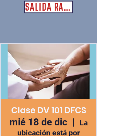
SALIDA RÁPIDA
Clase DV 101 DFCS
mié 18 de dic
  |  
La
ubicación está por