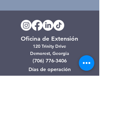
Oficina de Extensión
120 Trinity Drive
Demorest, Georgia
(706) 776-3406
Días de operación
Lunes – Viernes
Tienda de segunda mano de
Clarkesville
506 Monroe Street
Clarkesville, Georgia
(706) 754-7668
Horario de atención