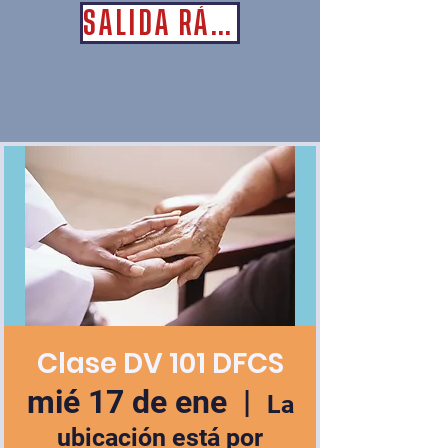
SALIDA RÁPIDA
Clase DV 101 DFCS
mié 17 de ene
  |  
La
ubicación está por