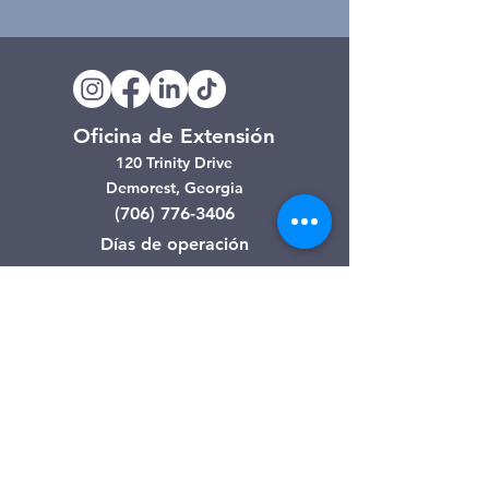
Oficina de Extensión
120 Trinity Drive
Demorest, Georgia
(706) 776-3406
Días de operación
Lunes – Viernes
Tienda de segunda mano de
Clarkesville
506 Monroe Street
Clarkesville, Georgia
(706) 754-7668
Horario de atención