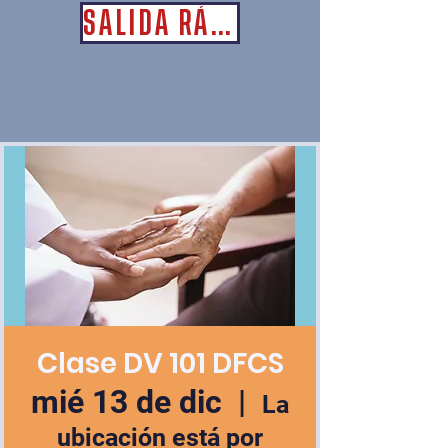
SALIDA RÁPIDA
Clase DV 101 DFCS
mié 13 de dic
  |  
La
ubicación está por