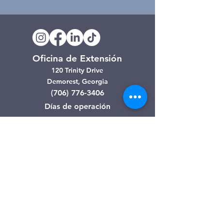
Oficina de Extensión
120 Trinity Drive
Demorest, Georgia
(706) 776-3406
Días de operación
Lunes – Viernes
Tienda de segunda mano de
Clarkesville
506 Monroe Street
Clarkesville, Georgia
(706) 754-7668
Horario de atención