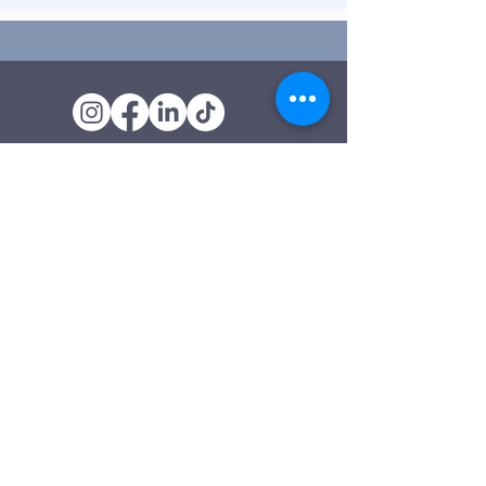
Oficina de Extensión
120 Trinity Drive
Demorest, Georgia
(706) 776-3406
Días de operación
Lunes – Viernes
Tienda de segunda mano de
Clarkesville
506 Monroe Street
Clarkesville, Georgia
(706) 754-7668