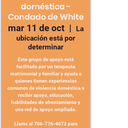
doméstica -
Condado de White
mar 11 de oct
  |  
La
ubicación está por
determinar
Este grupo de apoyo está
facilitado por un terapeuta
matrimonial y familiar y ayuda a
quienes tienen experiencias
comunes de violencia doméstica a
recibir apoyo, educación,
habilidades de afrontamiento y
una red de apoyo ampliada.
Llame al 706-776-4673 para