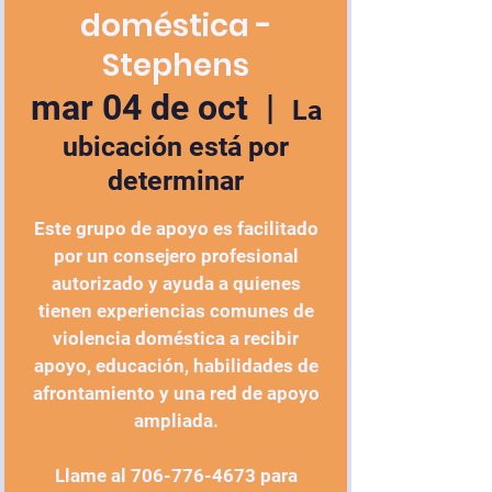
doméstica -
Stephens
mar 04 de oct
  |  
La
ubicación está por
determinar
Este grupo de apoyo es facilitado
por un consejero profesional
autorizado y ayuda a quienes
tienen experiencias comunes de
violencia doméstica a recibir
apoyo, educación, habilidades de
afrontamiento y una red de apoyo
ampliada.
Llame al 706-776-4673 para