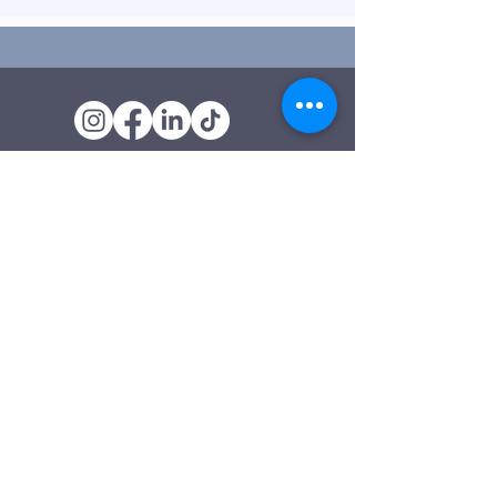
Oficina de Extensión
120 Trinity Drive
Demorest, Georgia
(706) 776-3406
Días de operación
Lunes – Viernes
Tienda de segunda mano de
Clarkesville
506 Monroe Street
Clarkesville, Georgia
(706) 754-7668