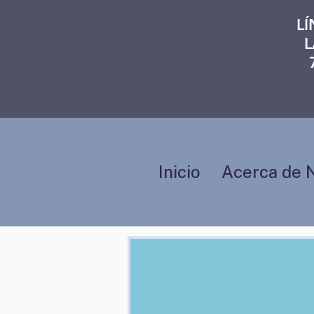
L
L
Inicio
Acerca de 