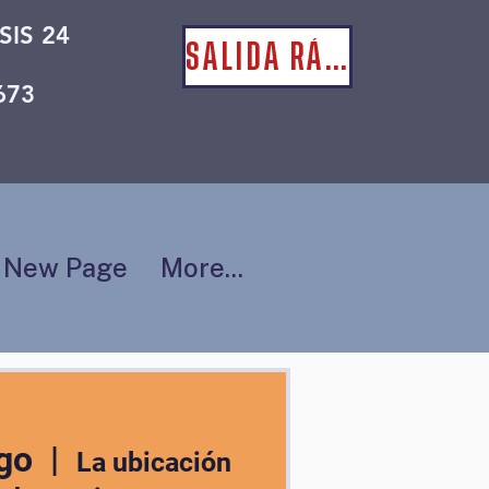
SIS 24
SALIDA RÁPIDA
673
New Page
More...
go
  |  
La ubicación