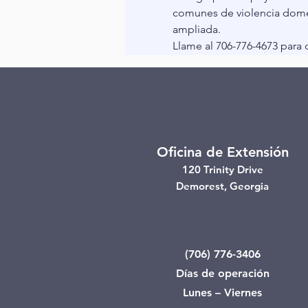
comunes de violencia domés
ampliada.
Llame al 706-776-4673 para
Oficina de Extensión
120 Trinity Drive
Demorest, Georgia
(706) 776-3406
Días de operación
Lunes – Viernes