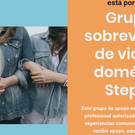
está po
Gru
sobrev
de vi
domé
Ste
Este grupo de apoyo es
profesional autorizad
experiencias comunes
recibir apoyo, ed