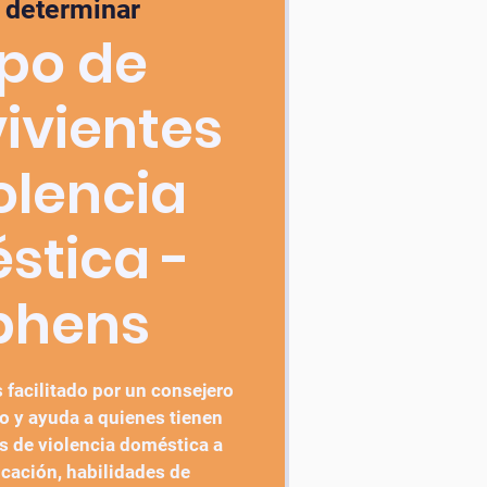
r determinar
po de
ivientes
olencia
stica -
phens
 facilitado por un consejero
o y ayuda a quienes tienen
 de violencia doméstica a
ucación, habilidades de