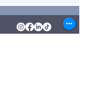
Oficina de Extensión
120 Trinity Drive
Demorest, Georgia
(706) 776-3406
Días de operación
Lunes – Viernes
Tienda de segunda mano de
Clarkesville
506 Monroe Street
Clarkesville, Georgia
(706) 754-7668