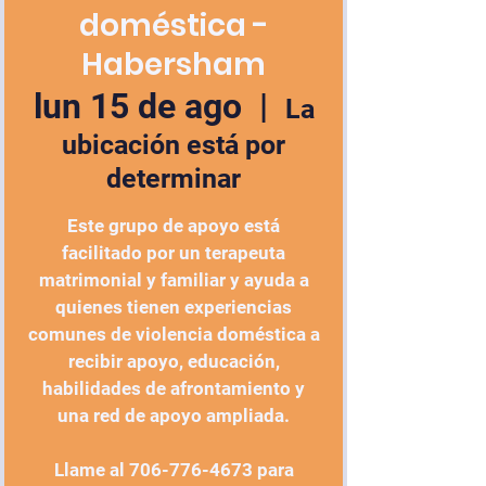
doméstica -
Habersham
lun 15 de ago
  |  
La
ubicación está por
determinar
Este grupo de apoyo está
facilitado por un terapeuta
matrimonial y familiar y ayuda a
quienes tienen experiencias
comunes de violencia doméstica a
recibir apoyo, educación,
habilidades de afrontamiento y
una red de apoyo ampliada.
Llame al 706-776-4673 para