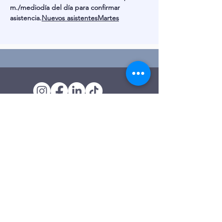
m./mediodía del día
 para confirmar 
asistencia.
Nuevos asistentes
Martes
Oficina de Extensión
120 Trinity Drive
Demorest, Georgia
(706) 776-3406
Días de operación
Lunes – Viernes
Tienda de segunda mano de
Clarkesville
506 Monroe Street