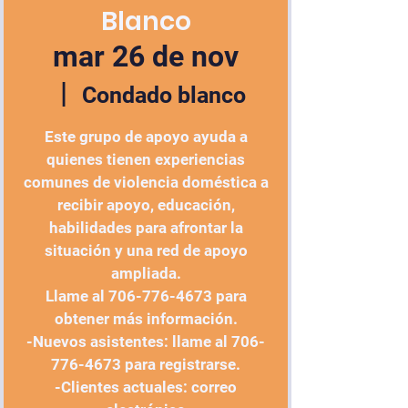
Blanco
mar 26 de nov
  |  
Condado blanco
Este grupo de apoyo ayuda a
quienes tienen experiencias
comunes de violencia doméstica a
recibir apoyo, educación,
habilidades para afrontar la
situación y una red de apoyo
ampliada.
Llame al 706-776-4673 para
obtener más información.
-Nuevos asistentes: llame al 706-
776-4673 para registrarse.
-Clientes actuales: correo