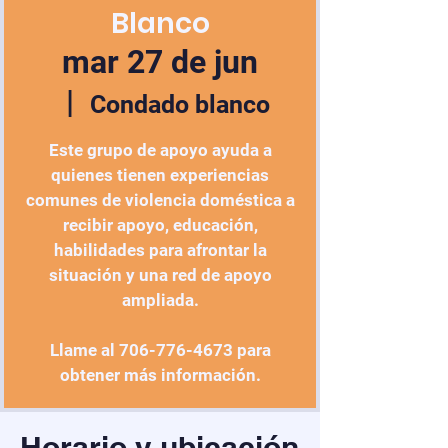
Blanco
mar 27 de jun
  |  
Condado blanco
Este grupo de apoyo ayuda a
quienes tienen experiencias
comunes de violencia doméstica a
recibir apoyo, educación,
habilidades para afrontar la
situación y una red de apoyo
ampliada.
Llame al 706-776-4673 para
obtener más información.
Horario y ubicación