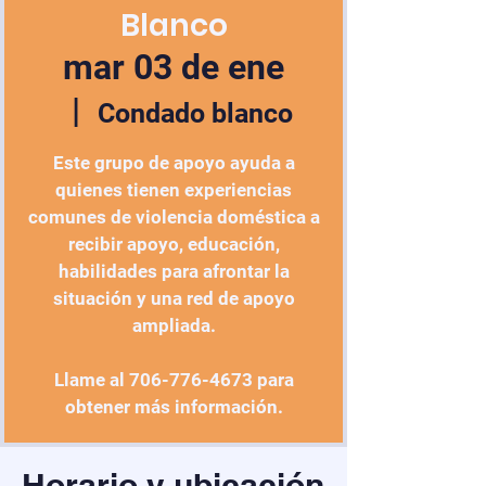
Blanco
mar 03 de ene
  |  
Condado blanco
Este grupo de apoyo ayuda a
quienes tienen experiencias
comunes de violencia doméstica a
recibir apoyo, educación,
habilidades para afrontar la
situación y una red de apoyo
ampliada.
Llame al 706-776-4673 para
obtener más información.
Horario y ubicación