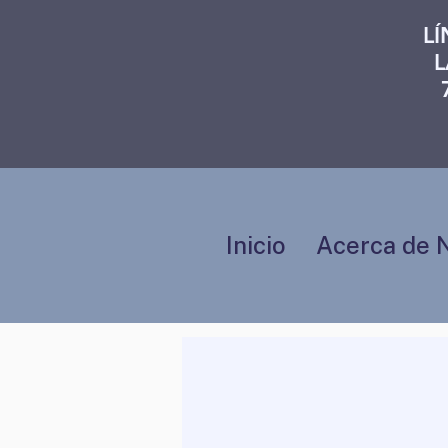
L
L
Inicio
Acerca de 