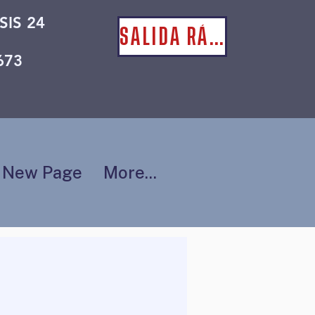
SIS 24
SALIDA RÁPIDA
673
New Page
More...