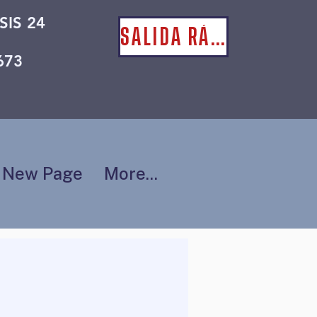
SIS 24
SALIDA RÁPIDA
673
New Page
More...