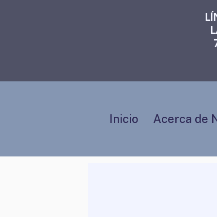
L
L
Inicio
Acerca de 