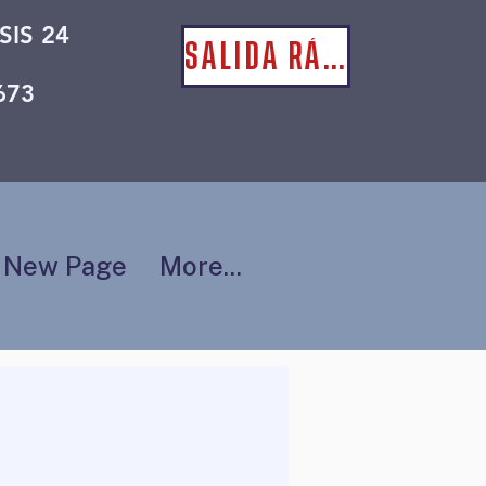
SIS 24
SALIDA RÁPIDA
673
New Page
More...