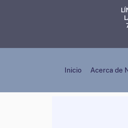
L
L
Inicio
Acerca de 