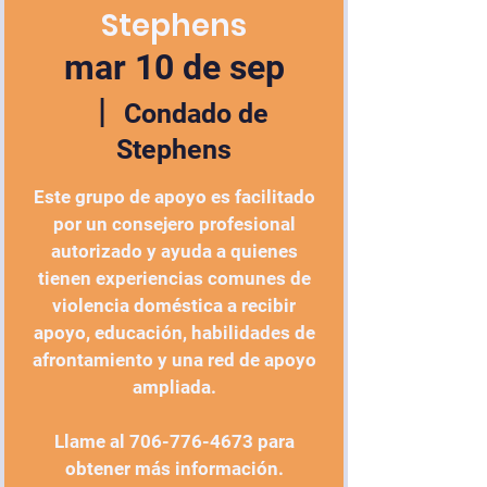
Stephens
mar 10 de sep
  |  
Condado de
Stephens
Este grupo de apoyo es facilitado
por un consejero profesional
autorizado y ayuda a quienes
tienen experiencias comunes de
violencia doméstica a recibir
apoyo, educación, habilidades de
afrontamiento y una red de apoyo
ampliada.
Llame al 706-776-4673 para
obtener más información.