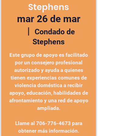
Stephens
mar 26 de mar
  |  
Condado de
Stephens
Este grupo de apoyo es facilitado
por un consejero profesional
autorizado y ayuda a quienes
tienen experiencias comunes de
violencia doméstica a recibir
apoyo, educación, habilidades de
afrontamiento y una red de apoyo
ampliada.
Llame al 706-776-4673 para
obtener más información.