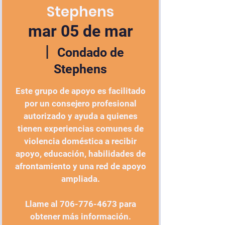
Stephens
mar 05 de mar
  |  
Condado de
Stephens
Este grupo de apoyo es facilitado
por un consejero profesional
autorizado y ayuda a quienes
tienen experiencias comunes de
violencia doméstica a recibir
apoyo, educación, habilidades de
afrontamiento y una red de apoyo
ampliada.
Llame al 706-776-4673 para
obtener más información.