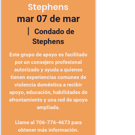
Stephens
mar 07 de mar
  |  
Condado de
Stephens
Este grupo de apoyo es facilitado
por un consejero profesional
autorizado y ayuda a quienes
tienen experiencias comunes de
violencia doméstica a recibir
apoyo, educación, habilidades de
afrontamiento y una red de apoyo
ampliada.
Llame al 706-776-4673 para
obtener más información.