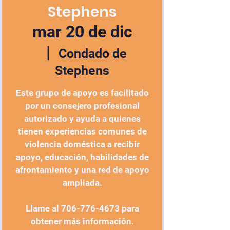
Stephens
mar 20 de dic
  |  
Condado de
Stephens
Este grupo de apoyo es facilitado
por un consejero profesional
autorizado y ayuda a quienes
tienen experiencias comunes de
violencia doméstica a recibir
apoyo, educación, habilidades de
afrontamiento y una red de apoyo
ampliada.
Llame al 706-776-4673 para
obtener más información.