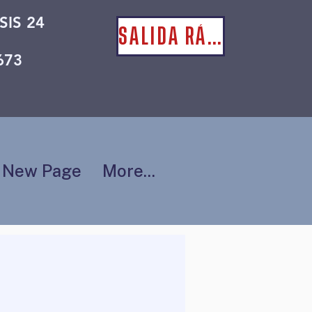
SIS 24
SALIDA RÁPIDA
673
New Page
More...