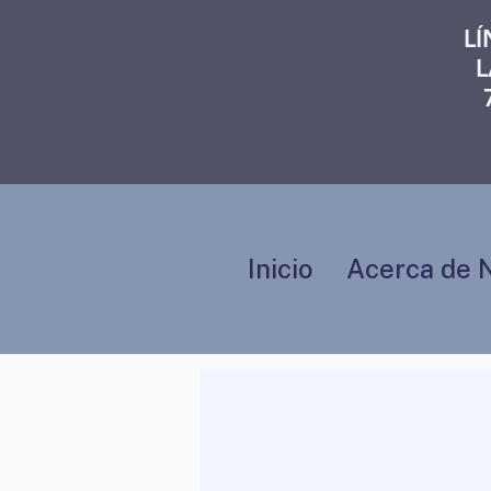
L
L
Inicio
Acerca de 