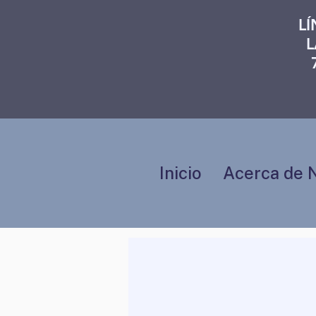
L
L
Inicio
Acerca de 