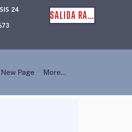
SIS 24
SALIDA RÁPIDA
673
New Page
More...