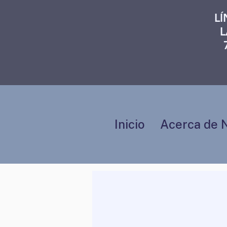
L
L
Inicio
Acerca de 