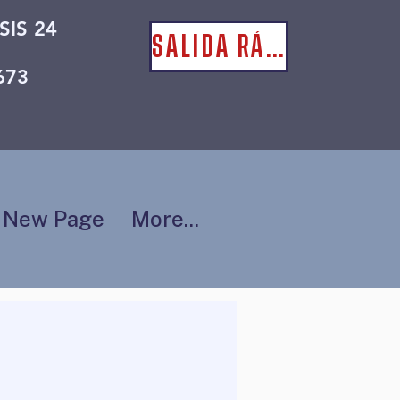
SIS 24
SALIDA RÁPIDA
673
New Page
More...