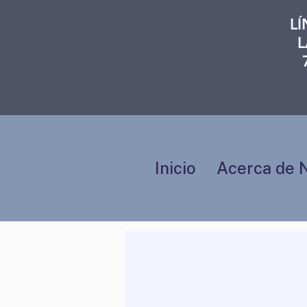
L
L
Inicio
Acerca de 