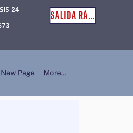
SIS 24
SALIDA RÁPIDA
673
New Page
More...