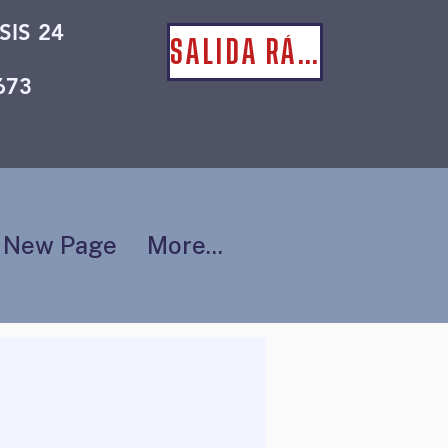
SIS 24
SALIDA RÁPIDA
673
New Page
More...