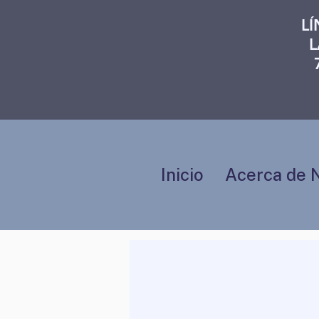
L
L
Inicio
Acerca de 