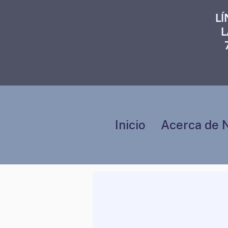
L
L
Inicio
Acerca de 