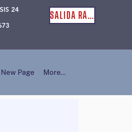
SIS 24
SALIDA RÁPIDA
673
New Page
More...