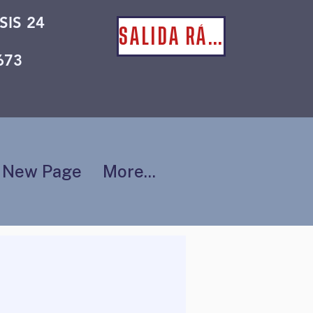
SIS 24
SALIDA RÁPIDA
673
New Page
More...