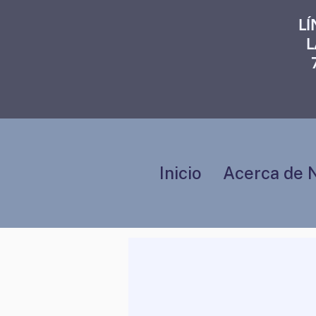
L
L
Inicio
Acerca de 