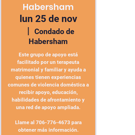
Habersham
lun 25 de nov
  |  
Condado de
Habersham
Este grupo de apoyo está
facilitado por un terapeuta
matrimonial y familiar y ayuda a
quienes tienen experiencias
comunes de violencia doméstica a
recibir apoyo, educación,
habilidades de afrontamiento y
una red de apoyo ampliada.
Llame al 706-776-4673 para
obtener más información.