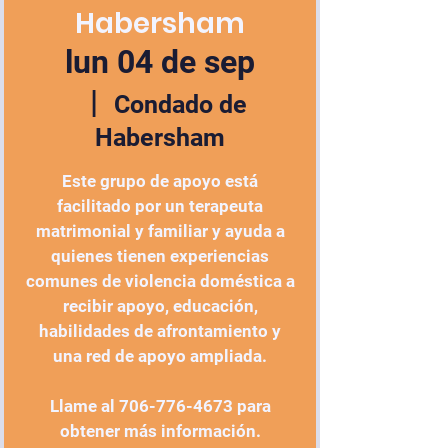
Habersham
lun 04 de sep
  |  
Condado de
Habersham
Este grupo de apoyo está
facilitado por un terapeuta
matrimonial y familiar y ayuda a
quienes tienen experiencias
comunes de violencia doméstica a
recibir apoyo, educación,
habilidades de afrontamiento y
una red de apoyo ampliada.
Llame al 706-776-4673 para
obtener más información.