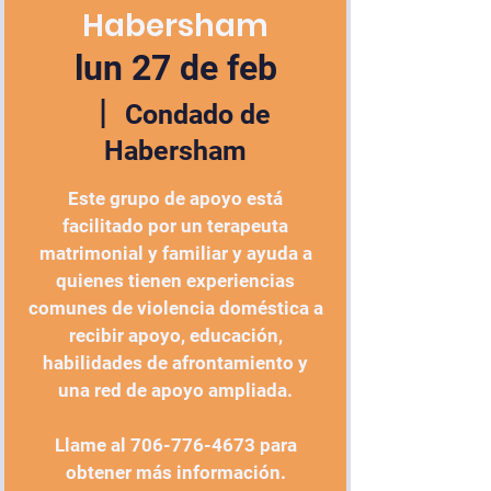
Habersham
lun 27 de feb
  |  
Condado de
Habersham
Este grupo de apoyo está
facilitado por un terapeuta
matrimonial y familiar y ayuda a
quienes tienen experiencias
comunes de violencia doméstica a
recibir apoyo, educación,
habilidades de afrontamiento y
una red de apoyo ampliada.
Llame al 706-776-4673 para
obtener más información.