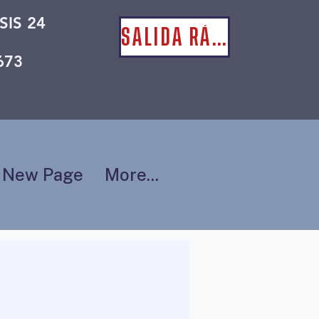
SIS 24
SALIDA RÁPIDA
673
New Page
More...