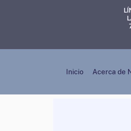
L
L
Inicio
Acerca de 